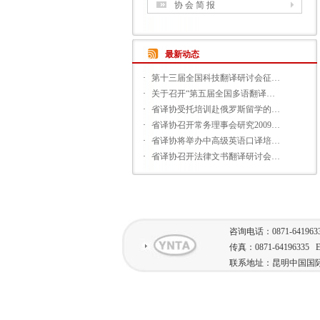
协 会 简 报
最新动态
·
第十三届全国科技翻译研讨会征…
·
关于召开“第五届全国多语翻译…
·
省译协受托培训赴俄罗斯留学的…
·
省译协召开常务理事会研究2009…
·
省译协将举办中高级英语口译培…
·
省译协召开法律文书翻译研讨会…
咨询电话：0871-641963
传真：0871-64196335 E-
联系地址：昆明中国国际