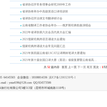
省译协召开常务理事会研究2009年工作
省译协将举办中高级英语口译培训班
省译协召开法律文书翻译研讨会
云南省翻译工作者协会举办——俄罗斯经典歌曲演唱会
2022年省译协第六次会员代表大会汇编
2021儒家经典跨语言诵读大会通知
儒家经典跨诵读大会常见问题汇总
2021年第四届云南省LSCAT云译网杯笔译大赛通知
2021年第十届全国口译大赛（英语）省级复赛暨云南省高…
共
52
篇内容 首页 上一页
下一页
尾页
页次：
1
/5
35 64145503 企业微信：18108814336
滇ICP备12003230号-1
mail：ynta4196@126.com QQ:924573506
旅行社有限公司5楼513室（昆明市环城南路1118号）