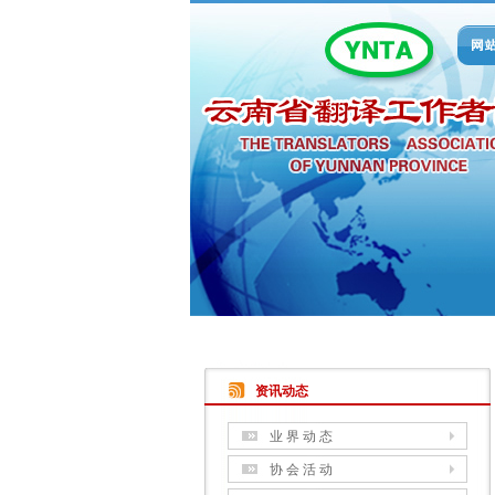
资讯动态
业 界 动 态
协 会 活 动