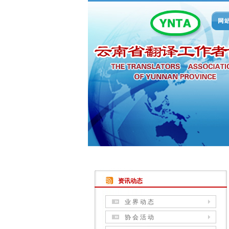
资讯动态
业 界 动 态
协 会 活 动