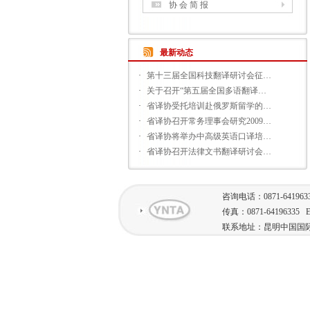
协 会 简 报
最新动态
·
第十三届全国科技翻译研讨会征…
·
关于召开“第五届全国多语翻译…
·
省译协受托培训赴俄罗斯留学的…
·
省译协召开常务理事会研究2009…
·
省译协将举办中高级英语口译培…
·
省译协召开法律文书翻译研讨会…
咨询电话：0871-641963
传真：0871-64196335 E-
联系地址：昆明中国国际