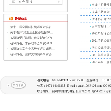
协 会 简 报
省译协召开常务
省译协将举办
最新动态
省译协召开法
云南省翻译工
·
第十三届全国科技翻译研讨会征…
·
关于召开“第五届全国多语翻译…
2022年省译
·
省译协受托培训赴俄罗斯留学的…
2021儒家经
·
省译协召开常务理事会研究2009…
儒家经典跨诵
·
省译协将举办中高级英语口译培…
·
省译协召开法律文书翻译研讨会…
2021年第四
2021年第十
咨询电话：0871-64196335 64145503 企业微信：181088
传真：0871-64196335 E-mail：ynta4196@126.com QQ:92
联系地址：昆明中国国际旅行社有限公司5楼513室（昆明