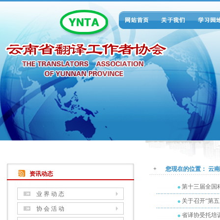
+
您现在的位置：
云南
资讯动态
第十三届全国
业 界 动 态
关于召开“第
协 会 活 动
省译协受托培