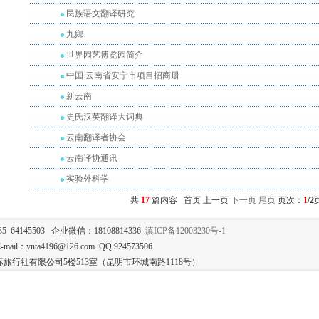
民族语文翻译研究
九鄉
世界园艺博览园简介
中国.云南省安宁市项目招商册
新云南
史氏汉英翻译大词典
云南翻译者协会
云南译协通讯
实验外科学
共
17
篇内容 首页 上一页
下一页
尾页
页次：
1
/2
35 64145503 企业微信：18108814336
滇ICP备12003230号-1
mail：ynta4196@126.com QQ:924573506
旅行社有限公司5楼513室（昆明市环城南路1118号）