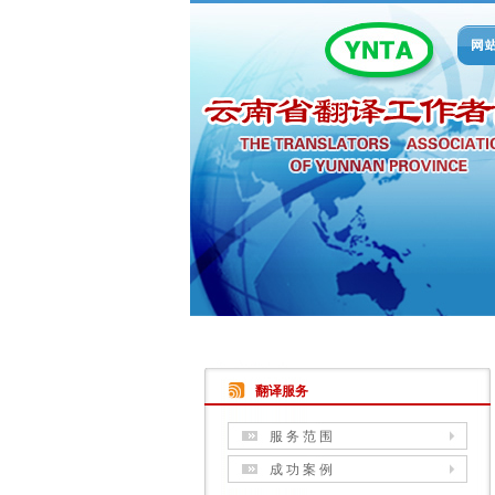
翻译服务
服 务 范 围
成 功 案 例