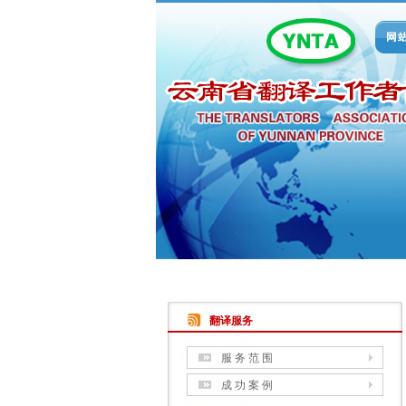
翻译服务
服 务 范 围
成 功 案 例