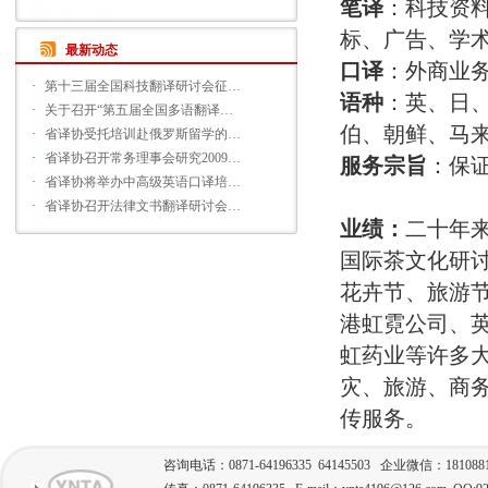
笔译
：科技资
标、广告、学
最新动态
口译
：外商业
·
第十三届全国科技翻译研讨会征…
语种
：英、日
·
关于召开“第五届全国多语翻译…
伯、朝鲜、马来
·
省译协受托培训赴俄罗斯留学的…
·
省译协召开常务理事会研究2009…
服务宗旨
：保
·
省译协将举办中高级英语口译培…
·
省译协召开法律文书翻译研讨会…
业绩：
二十年
国际茶文化研讨
花卉节、旅游
港虹霓公司、英
虹药业等许多
灾、旅游、商
传服务。
咨询电话：0871-64196335 64145503 企业微信：181088