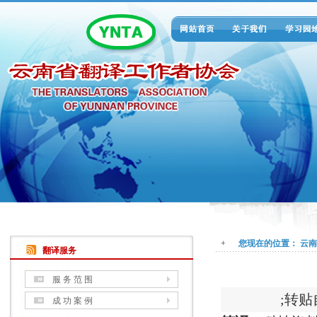
+
您现在的位置：
云南
翻译服务
服 务 范 围
;转贴
成 功 案 例