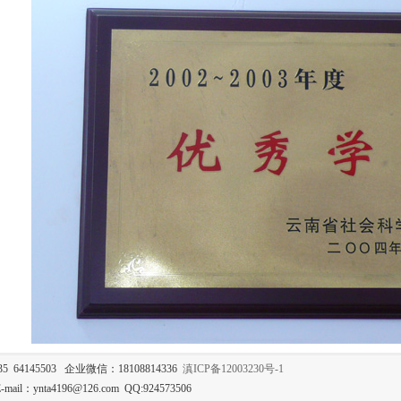
35 64145503 企业微信：18108814336
滇ICP备12003230号-1
mail：ynta4196@126.com QQ:924573506