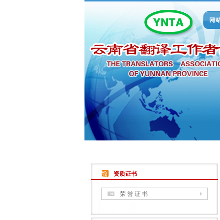
资质证书
荣 誉 证 书